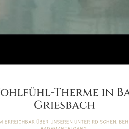
ohlfühl-Therme in B
Griesbach
M ERREICHBAR ÜBER UNSEREN UNTERIRDISCHEN, BEH
BADEMANTELGANG.