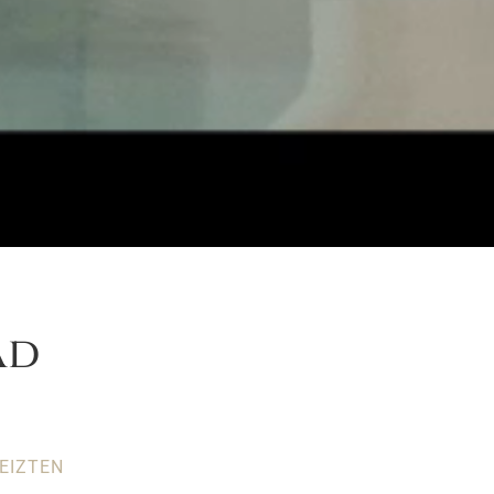
ad
EIZTEN