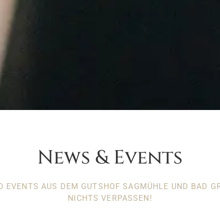
News & Events
D EVENTS AUS DEM GUTSHOF SAGMÜHLE UND BAD GR
NICHTS VERPASSEN!